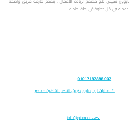
بايونيرز سبيس هو مجتمع لريادة الأعمال , بنقدم خارطة طريق واضحة
لدعمك في كل خطوة في رحلة نجاحك
تواصل معنا
التليفون :
002 01017182888
العنوان :
2 عمارات اول مايو , طريق النصر , القاهرة – مصر
الرمز البريدي : 11765
البريد الالكتروني:
info@pioneers.ws