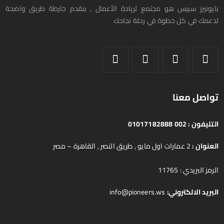
بايونيرز سبيس هو مجتمع لريادة الأعمال , بنقدم خارطة طريق واضحة
لدعمك في كل خطوة في رحلة نجاحك
تواصل معنا
التليفون :
002 01017182888
العنوان :
2 عمارات اول مايو , طريق النصر , القاهرة – مصر
الرمز البريدي : 11765
البريد الالكتروني:
info@pioneers.ws