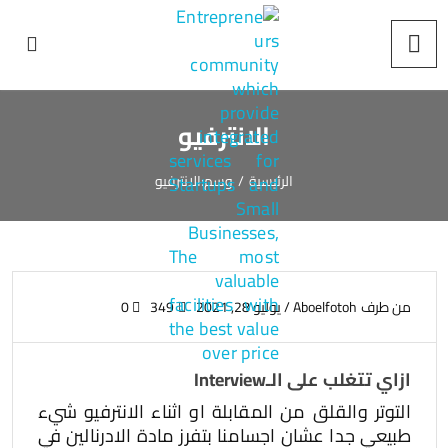
الانترفيو
الرئيسية
/
وسم:
الانترفيو
من طرف
Aboelfotoh
/
يوليو 28, 2021
349
0
ازاي تتغلب على الـInterview
التوتر والقلق من المقابلة او اثناء الانترفيو شيء
طبيعي جدا عشان اجسامنا بتفرز مادة الادرنالين في