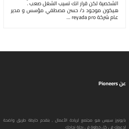
الشخصية لكن قرار انك تسيب الشغل صعب .
هيكون موجود د/ حسن مصطفي مؤسس و مدير
عام شركة reyada pro …
عن Pioneers
بايونيرز سبيس هو مجتمع لريادة الأعمال , بنقدم خارطة طريق واضحة
لدعمك في كل خطوة في رحلة نجاحك