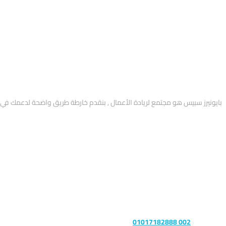
عن Pioneers
بايونيرز سبيس هو مجتمع لريادة الأعمال , بنقدم خارطة طريق واضحة لدعمك ف
تواصل معنا
التليفون :
002 01017182888