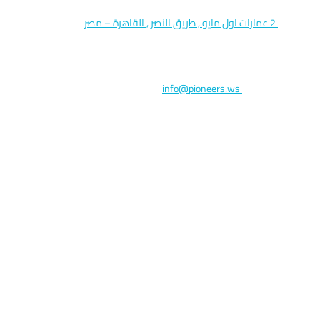
العنوان :
2 عمارات اول مايو , طريق النصر , القاهرة – مصر
الرمز البريدي : 11765
البريد الالكتروني:
info@pioneers.ws
خليك علي تواصل دائم