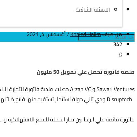
الاسئلة الشائعة
من طرف
Khaled Halim
/
أغسطس 4, 2021
342
0
منصة فاتورة تحصل علي تمويل 50 مليون
Sawari Ventures و Arzan VC حصلت منصة فاتورة للتجارة الالكترونية علي تمويل 3 مليون دولار كتمويل أولي من
Disruptech ودي تاني جولة استثمار تستفيد منها فاتورة لأنها حصلت علي مليون دولار في 2020 من
فاتورة قائمة علي الربط بين تجار الجملة للسلع الاستهلاكية و …