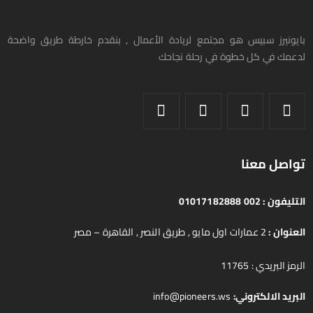
بايونيرز سبيس هو مجتمع لريادة الأعمال , بنقدم خارطة طريق واضحة
لدعمك في كل خطوة في رحلة نجاحك
تواصل معنا
التليفون :
002 01017182888
العنوان :
2 عمارات اول مايو , طريق النصر , القاهرة – مصر
الرمز البريدي : 11765
البريد الالكتروني:
info@pioneers.ws