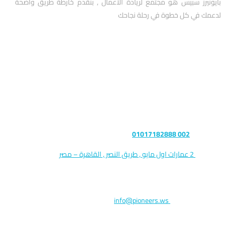
بايونيرز سبيس هو مجتمع لريادة الأعمال , بنقدم خارطة طريق واضحة
لدعمك في كل خطوة في رحلة نجاحك
تواصل معنا
التليفون :
002 01017182888
العنوان :
2 عمارات اول مايو , طريق النصر , القاهرة – مصر
الرمز البريدي : 11765
البريد الالكتروني:
info@pioneers.ws