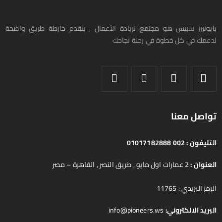
بايونيرز سبيس هو مجتمع لريادة الأعمال , بنقدم خارطة طريق واضحة
لدعمك في كل خطوة في رحلة نجاحك
تواصل معنا
التليفون :
002 01017182888
العنوان :
2 عمارات اول مايو , طريق النصر , القاهرة – مصر
الرمز البريدي : 11765
البريد الالكتروني:
info@pioneers.ws