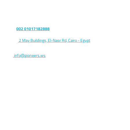
Let’s talk
Phone :
002 01017182888
Address:
2 May Buildings, El-Nasr Rd, Cairo - Egypt
Postal code 11765
Email:
info@pioneers.ws
Keep me updated