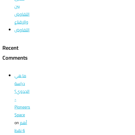
بين
التفاوض
والإقناع
التفاوض
Recent
Comments
ما هي
دراسة
الجدوي؟
-
Pioneers
Space
on
أهم
6 نقط