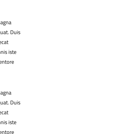
magna
uat. Duis
ecat
nis iste
entore
magna
uat. Duis
ecat
nis iste
entore