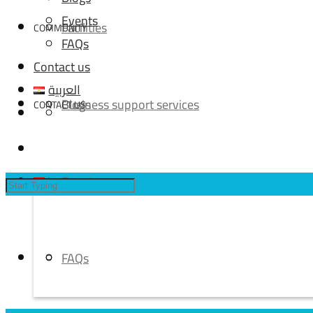
Events
Facilities
COMMUNITY
FAQs
Contact us
العربية
Business support services
Blogs
CONTACT US
Events
العربية
FAQs