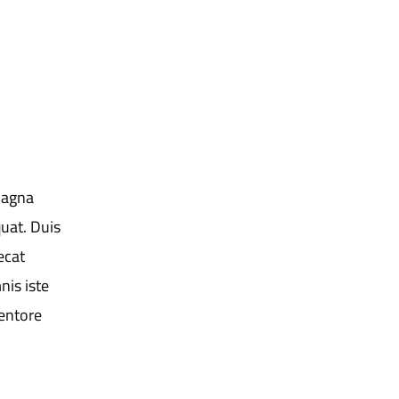
magna
uat. Duis
ecat
nis iste
entore