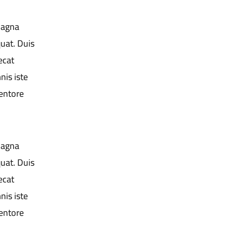
magna
uat. Duis
ecat
nis iste
entore
magna
uat. Duis
ecat
nis iste
entore