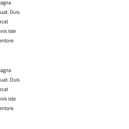
magna
uat. Duis
ecat
nis iste
entore
magna
uat. Duis
ecat
nis iste
entore