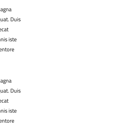
magna
uat. Duis
ecat
nis iste
entore
magna
uat. Duis
ecat
nis iste
entore