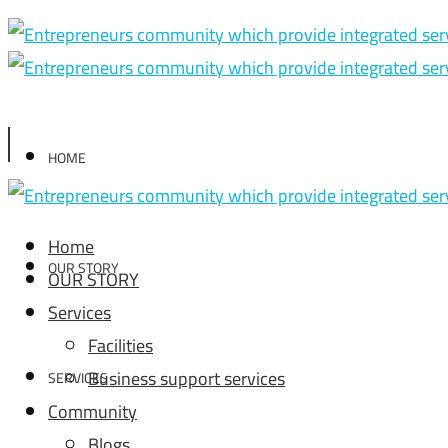
HOME
Home
OUR STORY
OUR STORY
Services
Facilities
Business support services
SERVICES
Community
Blogs