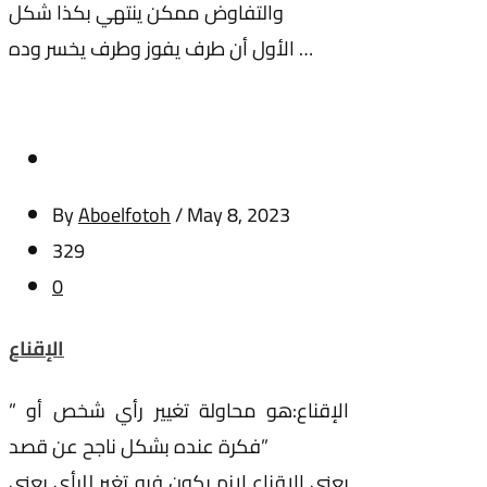
والتفاوض ممكن ينتهي بكذا شكل
الأول أن طرف يفوز وطرف يخسر وده …
By
Aboelfotoh
/
May 8, 2023
329
0
الإقناع
” الإقناع:هو محاولة تغيير رأي شخص أو
فكرة عنده بشكل ناجح عن قصد”
يعني الإقناع لازم يكون فيه تغير للرأي يعني