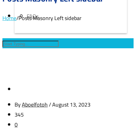
FAQs
Home
/
Posts Masonry Left sidebar
By
Aboelfotoh
/
August 13, 2023
345
0