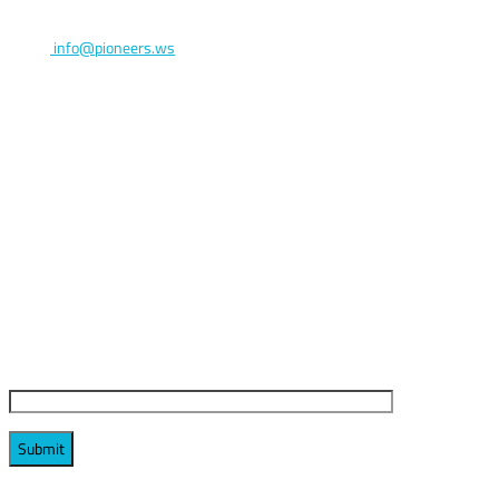
Postal code 11765
Email:
info@pioneers.ws
Keep me updated
Your Email (required)