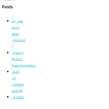
Posts
يعني ايه
خدمة
المقر
الافتراضي
؟
ورشة ال
Product
Experimentation
الفرق
بين
التفاوض
والإقناع
التفاوض