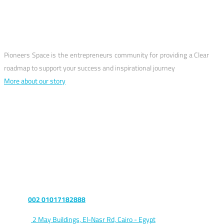
Pioneers Space is the entrepreneurs community for providing a Clear
roadmap to support your success and inspirational journey
More about our story
Let’s talk
Phone :
002 01017182888
Address:
2 May Buildings, El-Nasr Rd, Cairo - Egypt