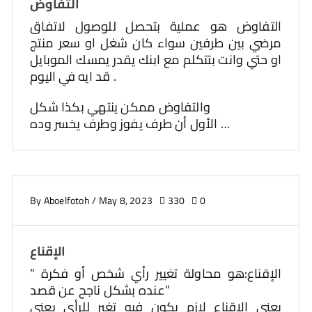
التفاوض
التفاوض هو عملية بتحصل للوصول لاتفاق
مرضي بين طرفين سواء كان شغل او سعر منتج
او حتي وانت بتتكلم مع ابنك يقدر يمسك الموبايل
قد ايه في اليوم .
والتفاوض ممكن ينتهي بكذا شكل
الأول أن طرف يفوز وطرف يخسر وده …
By
Aboelfotoh
/
May 8, 2023
330
0
الإقناع
” الإقناع:هو محاولة تغيير رأي شخص أو فكرة
عنده بشكل ناجح عن قصد”
يعني الإقناع لازم يكون فيه تغير للرأي يعني