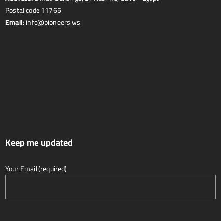
Postal code 11765
Email:
info@pioneers.ws
Keep me updated
Your Email (required)