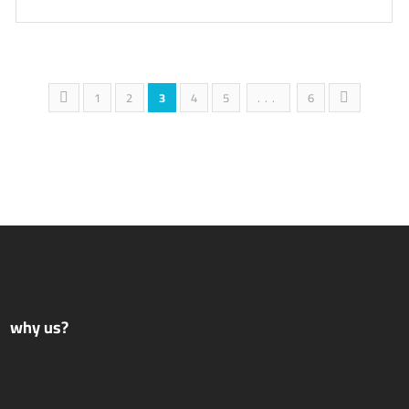
1
2
3
4
5
...
6
why us?