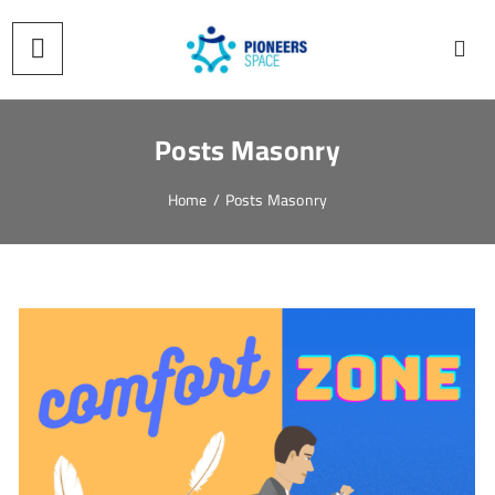
Posts Masonry
Home
/
Posts Masonry