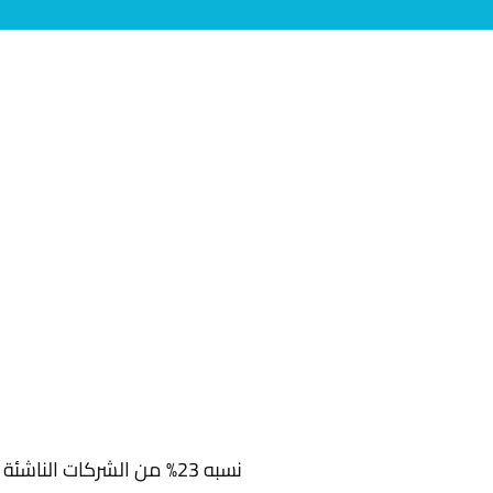
> نسبه 23% من الشركات الناشئة بتفشل لأسباب خاصة بالشركاء المؤسسين و اختيارهم لبعض