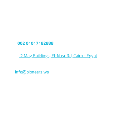
Let’s talk
Phone :
002 01017182888
Address:
2 May Buildings, El-Nasr Rd, Cairo - Egypt
Postal code 11765
Email:
info@pioneers.ws