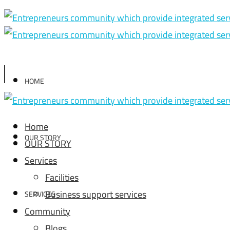
HOME
Home
OUR STORY
OUR STORY
Services
Facilities
Business support services
SERVICES
Community
Blogs