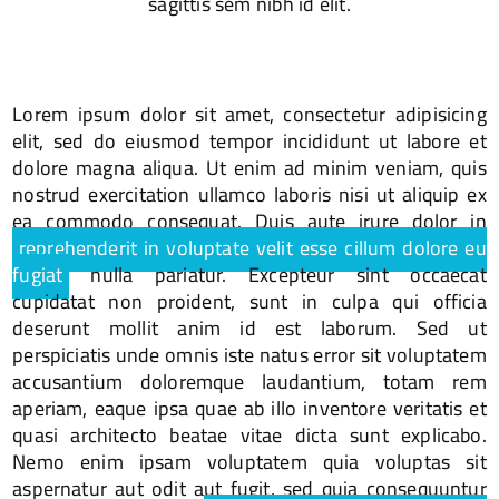
sagittis sem nibh id elit.
Lorem ipsum dolor sit amet, consectetur adipisicing
elit, sed do eiusmod tempor incididunt ut labore et
dolore magna aliqua. Ut enim ad minim veniam, quis
nostrud exercitation ullamco laboris nisi ut aliquip ex
ea commodo consequat. Duis aute irure dolor in
reprehenderit in voluptate velit esse cillum dolore eu
fugiat
nulla pariatur. Excepteur sint occaecat
cupidatat non proident, sunt in culpa qui officia
deserunt mollit anim id est laborum. Sed ut
perspiciatis unde omnis iste natus error sit voluptatem
accusantium doloremque laudantium, totam rem
aperiam, eaque ipsa quae ab illo inventore veritatis et
quasi architecto beatae vitae dicta sunt explicabo.
Nemo enim ipsam voluptatem quia voluptas sit
aspernatur aut odit aut fugit, sed quia consequuntur