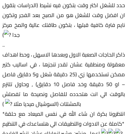
حدد للشغل اكتر وقت بتكون فيه نشيط (الدراسات بتقول
ان افضل وقت للشغل هو من الصبح بعد الفجر وتكون
نايم فترة كافية قبلها ، بتكون طاقتك عالية والمخ مركز
جدا
)
..
ذاكر الحاجات الصعبة الاول وبعدها الاسهل ، وحط اهداف
معقولة ومنطقية عشان تقدر تنجزها ، في اساليب كتير
ممكن تستخدمها زي (25 دقيقة شغل و5 دقايق فاصل
– او 50 دقيقة وخد فاصل 10 دقايق) , وحاول تلتزم
بالوقت الي انت هتحدده للفاصل ونصيحة ما تفصلش
بالمشتتات (السوشيال ميديا مثلا
)
*انتظرونا بكرة ان شاء الله في نفس الميعاد مع حلقة
كاملة عن الادوات والتطبيقات الي هتساعدك في التنظيم*
اعمل منشن وشير لزمايلك عشان تنشر الفايدة