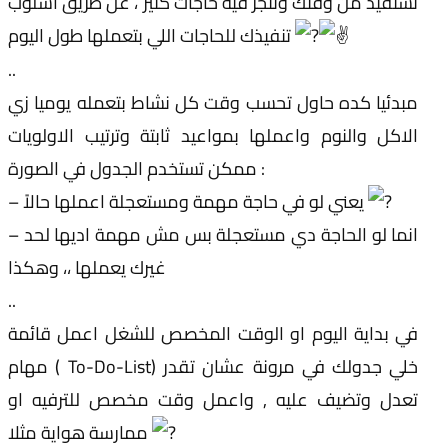
تستفيد من وقتك وتنجز فيه حاجات كتير ، عن طريق أسلوب
تنفيذك للحاجات اللي بتعملها طول اليوم
..
مبدئيا كده حاول تحسب وقت كل نشاط بتعمله يوميا زي
الاكل والنوم واعملها بمواعيد ثابتة وترتيب الاولويات
ممكن تستخدم الجدول في الصورة :
– يعني لو في حاجة مهمة ومستعجلة اعملها حالاً
– انما لو الحاجة دي مستعجلة بس مش مهمة اديها لحد
غيرك يعملها ،، وهكذا
..
في بداية اليوم او الوقت المخصص للشغل اعمل قائمة
مهام ( To-Do-List) خلي جدولك في مرونة عشان تقدر
تعدل وتضيف عليه , واعمل وقت مخصص للترفيه او
ممارسة هواية مثلا