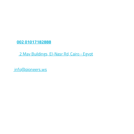
Let’s talk
Phone :
002 01017182888
Address:
2 May Buildings, El-Nasr Rd, Cairo - Egypt
Postal code 11765
Email:
info@pioneers.ws