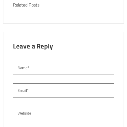
o
Related Posts
o
k
Leave a Reply