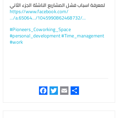
لمعرفة اسباب فشل المشاريع الناشئة الجزء الثاني
https://www.facebook.com/
…/a.65064…/1045990862468732/…
#Pioneers_Coworking_Space
#personal_development
#Time_management
#work
F
T
E
S
ac
wi
m
h
e
tt
ail
ar
b
er
e