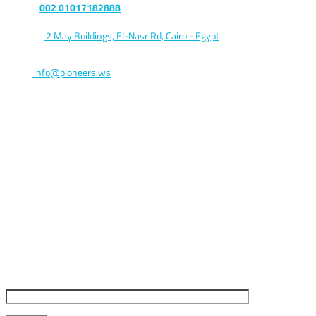
Phone :
002 01017182888
Address:
2 May Buildings, El-Nasr Rd, Cairo - Egypt
Postal code 11765
Email:
info@pioneers.ws
Keep me updated
Your Email (required)