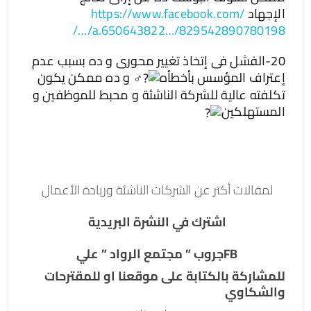
الإجهاد
https://www.facebook.com/
…/a.650643822…/829542890780198/
20-الفشل فى إتخاذ تغيير محورى و ده بسبب عدم
إعتراف المؤسس بأخطأه
و ده ممكن يكون
تكلفته عالية للشركة الناشئة و محبط للموظفين و
المستهلكين
لمقالات أكتر عن الشركات الناشئة وريادة الأعمال
اشترك في النشرة البريدية
FBجروب ” مجتمع الرواد ” علي
للمشاركة بالكتابة على موقعنا او للمقترحات
والشكاوي