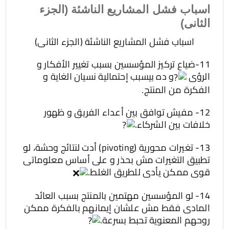
اسباب فشل المشاريع الناشئة (الجزء
الثانى)
اسباب فشل المشاريع الناشئة (الجزء الثانى)
11-ضياع تركيز المؤسسين بسبب تغيير الأفكار و
الرؤى
و ده بيسبب إحتمالية نسيان الغاية و
الفكرة من المنتج.
12- مفيش توافق بين أعداء الفريق و ظهور
خلافات بين الشركاء.
13- تغيرات محورية (pivoting) أدت لنتائج وحشة، لو
تطبيق التغيرات مش بحذر و على أساس معلوماتى
قوى ممكن يأدى للطريق الغلط.
14- لو المؤسسين مهتمين بالمنتج بسبب العائد
المادى فقط مش علشان إيمانهم بالفكرة ممكن
روحهم المعنوية تحبط بسرعة.