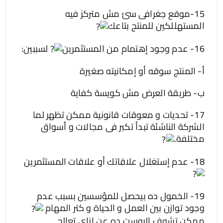
15-موقع جغرافى سئ مش متركز فيه
المستهللكين للمنتج بتاعك
16- عدم وجود إهتمام من المستثمرين
لسببين:
أ- المنتج سوقه أو إمكانيته صغيرة
ب- طريقة العرض مش كويسة كفاية
17- تحديات و معوقات قانونية ممكن تظهر لما
الشركة الناشئة تبدأ تكبر فى مجالات و أسواق
مختلفة.
18- عدم إستغلال علاقاتك أو علاقات المستثمرين
19- الخمول ده بيحصل للمؤسسين بسبب عدم
وجود توازن بين العمل و الحياة و كتر المهام
ممكن تشوف البوست ده عن إزاى تعالج