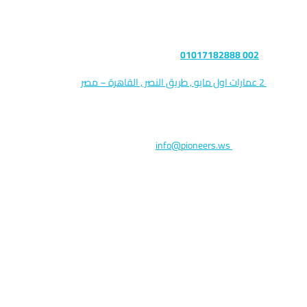
تواصل معنا
التليفون :
002 01017182888
العنوان :
2 عمارات اول مايو , طريق النصر , القاهرة – مصر
الرمز البريدي : 11765
البريد الالكتروني:
info@pioneers.ws
خليك علي تواصل دائم