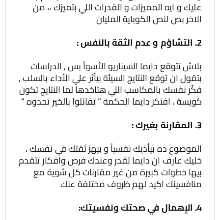
عليك و ايه المميزات و القدرات اللي بتميزك ،، من
الاخر بص لنص الكوباية المليان
2. التشاؤم و عدم الثقة بالنفس :
بلاش تتوقع دايما السيناريو الأسوأ بس , الدراسات
بتقول ان توقع النتايج السيئة بيأثر علي الأداء بالسلب ,
فكّر نفسك بالمكاسب اللي هتاخدها لما النتايج تكون
كويسة ، افتكر دايما الحكمة ” تفائلوا بالخير تجدوه “
3. المقارنة بغيرك :
الموضوع ده بيأذيك نفسياً و بيهز ثقتك في نفسك ،
خليك عارف ان دايما تقدر وعندك فرص وافكار تتقدم
بيها خطوات كبيرة من غير مقارنات كل شوية مع
منافسينك اكيد لهم ظروف مختلفة عنك
4. الإهمال في صحتك ونفسيتك: