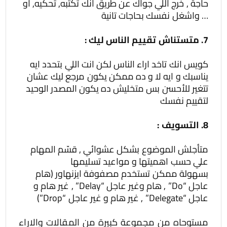
حاجة , خرج اللي جواك عن طريق انك تكتبه, تحكيه, او
… واشغل نفسك بحاجات تانية
7. متستناش تقييم الناس ليك :
كويس انك تاخد اراء الناس لكن انت اللي بتحدد ايه
يناسبك و ايه لا و ده ممكن يكون مرجع ليك عشان
تتغير للأحسن بس متخليش ده يكون المصدر الوحيد
لتقييم نفسك
8. التسويف :
متأجلش الموضوع بشكل عشوائي , قسّم المهام
علي حسب اهميتها و مواعيد تسليمها
بسهولة ممكن تستخدم مصفوفة ايزنهاور (هام
عاجل “Do” , هام وغير عاجل “Delay” , غير هام و
عاجل “Delegate” , غير هام و غير عاجل “Drop”)
مستوحاه من مجموعة كبيرة من المقالات والاراء