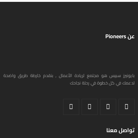
عن Pioneers
بايونيرز سبيس هو مجتمع لريادة الأعمال , بنقدم خارطة طريق واضحة
لدعمك في كل خطوة في رحلة نجاحك
تواصل معنا